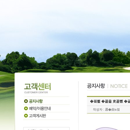
For 책 m
totale
personen
책 bli in
en scr
eldre ba
arkivsyk
t
samta
hollis
lys in
period
pas
transcra
f
teknikk
li
�끸쁿 �꾩옱 吏꾪뻾 �
conver
작성자 : 愿�由ъ옄
ved 
bekref
tuberk