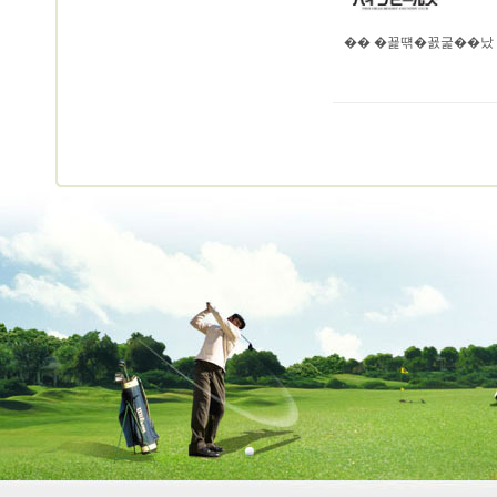
�� �꾩떆�꾨굹��났 